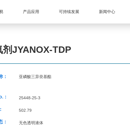
易
产品应用
可持续发展
新闻中心
剂JYANOX-TDP
称：
亚磷酸三异癸基酯
o.：
25448-25-3
：
502.79
态：
无色透明液体