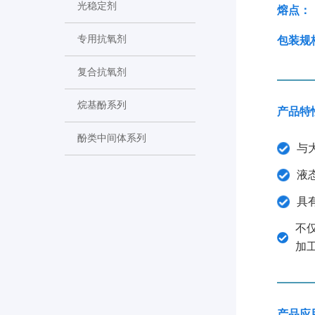
光稳定剂
熔点：
专用抗氧剂
包装规
复合抗氧剂
烷基酚系列
产品特
酚类中间体系列
与
液
具
不
加
产品应